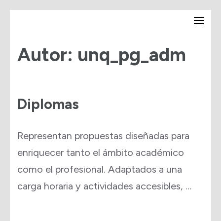
Saltar
Secretaría de Posgrado –
al
UNQ
Autor:
unq_pg_adm
contenido
(presiona
la
Diplomas
tecla
Intro)
Representan propuestas diseñadas para
enriquecer tanto el ámbito académico
como el profesional. Adaptados a una
carga horaria y actividades accesibles, …