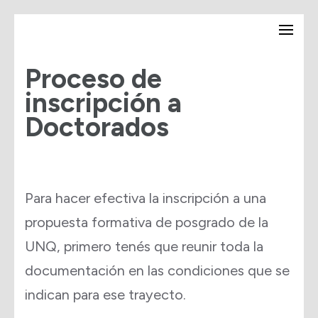
Saltar
Secretaría de Posgrado –
al
UNQ
Proceso de
contenido
inscripción a
(presiona
Doctorados
la
tecla
Intro)
Para hacer efectiva la inscripción a una
propuesta formativa de posgrado de la
UNQ, primero tenés que reunir toda la
documentación en las condiciones que se
indican para ese trayecto.