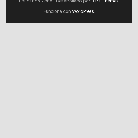
Education Zone | Desarrollado por
Rara Themes
.
Funciona con
WordPress
.