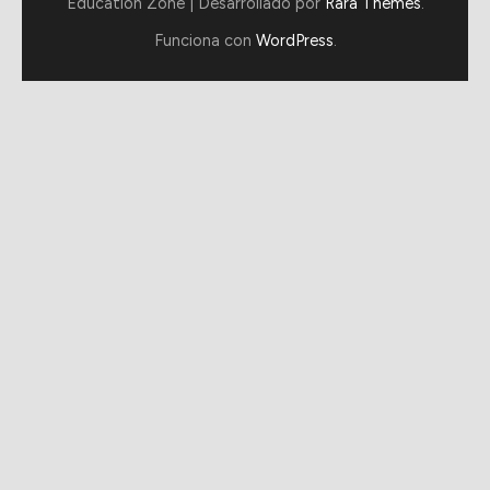
Education Zone | Desarrollado por
Rara Themes
.
Funciona con
WordPress
.