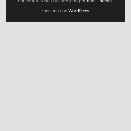
Education Zone | Desarrollado por
Rara Themes
.
Funciona con
WordPress
.