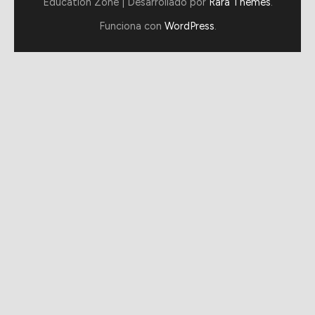
Education Zone | Desarrollado por
Rara Themes
.
Funciona con
WordPress
.