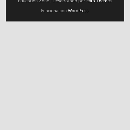
Education Zone | Desarrollado por
Rara Themes
.
Funciona con
WordPress
.