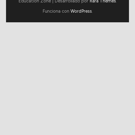
Education Zone | Desarrollado por
Rara Themes
.
Funciona con
WordPress
.