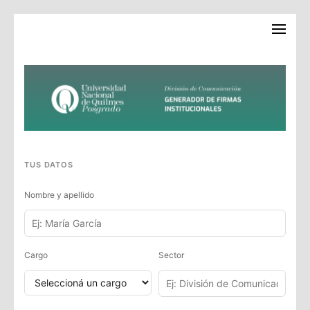
Saltar
Secretaría de Posgrado –
al
UNQ
contenido
(presiona
la
tecla
Intro)
TUS DATOS
Nombre y apellido
Cargo
Sector