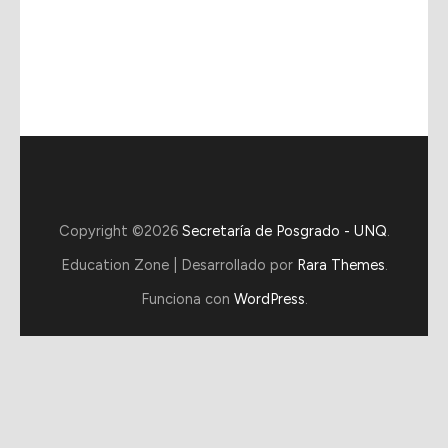
Copyright ©2026
Secretaría de Posgrado - UNQ
.
Education Zone | Desarrollado por
Rara Themes
.
Funciona con
WordPress
.