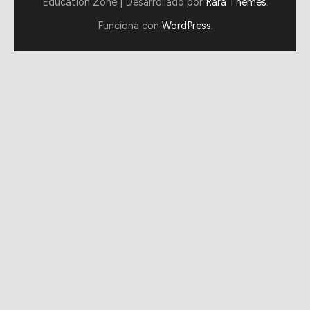
Education Zone | Desarrollado por
Rara Themes
.
Funciona con
WordPress
.