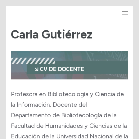
Saltar
Secretaría de Posgrado –
al
UNQ
Carla Gutiérrez
contenido
(presiona
la
tecla
Intro)
Profesora en Bibliotecología y Ciencia de
la Información. Docente del
Departamento de Bibliotecología de la
Facultad de Humanidades y Ciencias de la
Educación de la Universidad Nacional de la