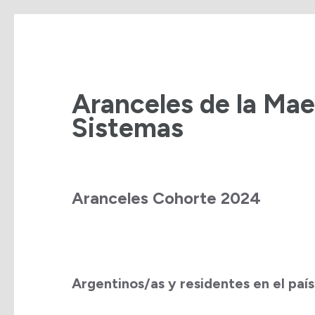
Saltar
al
contenido
Aranceles de la Mae
(presiona
Sistemas
la
tecla
Intro)
Aranceles Cohorte 2024
Argentinos/as y residentes en el país