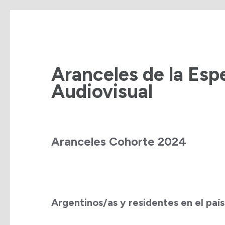
Saltar
al
contenido
Aranceles de la Esp
(presiona
Audiovisual
la
tecla
Intro)
Aranceles Cohorte 2024
Argentinos/as y residentes en el país