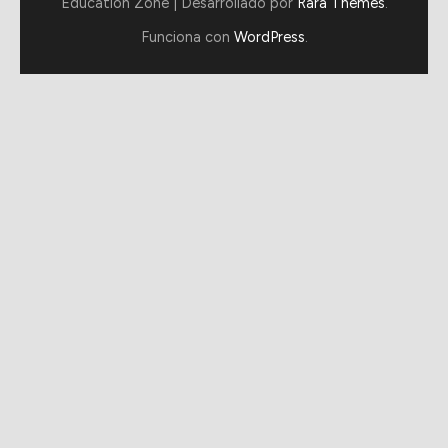
Education Zone | Desarrollado por
Rara Themes
.
Funciona con
WordPress
.