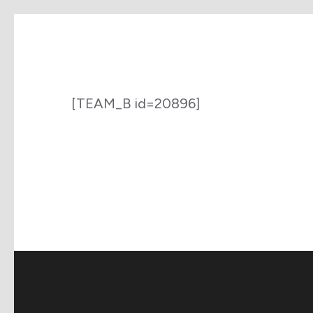
Saltar
al
contenido
(presiona
[TEAM_B id=20896]
la
tecla
Intro)