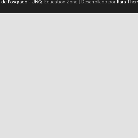
a de Posgrado - UNQ
.
Education Zone | Desarrollado por
Rara The